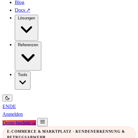
Blog
Docs
↗
Lösungen
Referenzen
Tools
EN
DE
Anmelden
Demo buchen →
E-COMMERCE & MARKTPLATZ · KUNDENERKENNUNG &
BETRUGSABWEHR