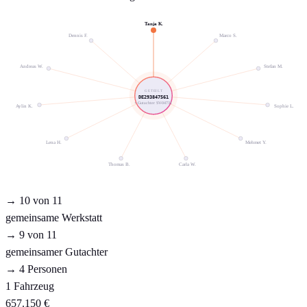
Tanja K.
Dennis F.
Marco S.
Andreas W.
Stefan M.
GETEILT
DE293847561
+ Gutachter SV-04731
Aylin K.
Sophie L.
Lena H.
Mehmet Y.
Thomas B.
Carla W.
→ 10 von 11
gemeinsame Werkstatt
→ 9 von 11
gemeinsamer Gutachter
→ 4 Personen
1 Fahrzeug
657.150 €