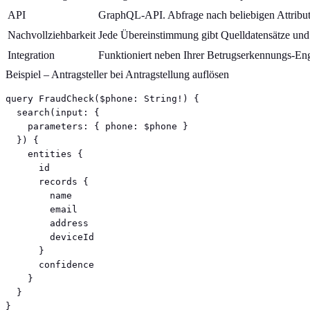
API
GraphQL-API. Abfrage nach beliebigen Attribu
Nachvollziehbarkeit
Jede Übereinstimmung gibt Quelldatensätze und 
Integration
Funktioniert neben Ihrer Betrugserkennungs-En
Beispiel – Antragsteller bei Antragstellung auflösen
query FraudCheck($phone: String!) {

  search(input: {

    parameters: { phone: $phone }

  }) {

    entities {

      id

      records {

        name

        email

        address

        deviceId

      }

      confidence

    }

  }

}