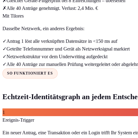
✗
Gleicher Geräte-Fingerprint bei 8 Einreichungen – übersehen
✗
Alle 40 Anträge genehmigt. Verlust: 2,4 Mio. €
Mit Tilores
Dasselbe Netzwerk, ein anderes Ergebnis:
✓
Antrag 1 löst alle verknüpften Datensätze in <150 ms auf
✓
Geteilte Telefonnummer und Gerät als Netzwerksignal markiert
✓
Netzwerkstruktur vor dem Underwriting aufgedeckt
✓
Alle 40 Anträge zur manuellen Prüfung weitergeleitet oder abgeleh
SO FUNKTIONIERT ES
Echtzeit-Identitätsgraph an jedem Entsch
1
Ereignis-Trigger
Ein neuer Antrag, eine Transaktion oder ein Login trifft Ihr System ei