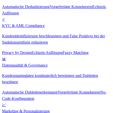
Automatische Deduplizierung
Vorgefertigte Konnektoren
Echtzeit-
Auflösung
✓
KYC & AML Compliance
Kundenidentifizierung beschleunigen und False Positives bei der
Sanktionsprüfung reduzieren
Privacy by Design
Echtzeit-Auflösung
Fuzzy Matching
📊
Datenqualität & Governance
Kundenstammdaten kontinuierlich bereinigen und Dubletten
beseitigen
Automatische Dublettenerkennung
Vorgefertigte Konnektoren
No-
Code-Konfiguration
📈
Marketing & Personalisierung