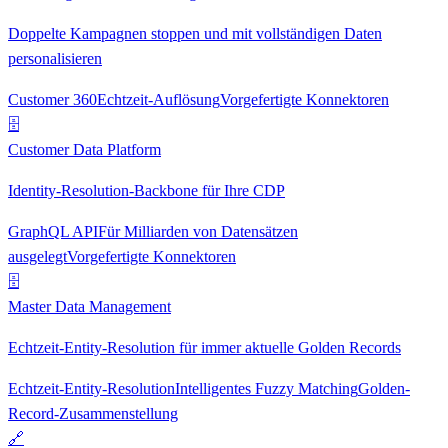
Doppelte Kampagnen stoppen und mit vollständigen Daten
personalisieren
Customer 360
Echtzeit-Auflösung
Vorgefertigte Konnektoren
🗄
Customer Data Platform
Identity-Resolution-Backbone für Ihre CDP
GraphQL API
Für Milliarden von Datensätzen
ausgelegt
Vorgefertigte Konnektoren
🗄
Master Data Management
Echtzeit-Entity-Resolution für immer aktuelle Golden Records
Echtzeit-Entity-Resolution
Intelligentes Fuzzy Matching
Golden-
Record-Zusammenstellung
🔗