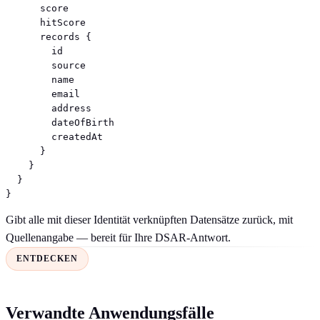
      score

      hitScore

      records {

        id

        source

        name

        email

        address

        dateOfBirth

        createdAt

      }

    }

  }

}
Gibt alle mit dieser Identität verknüpften Datensätze zurück, mit
Quellenangabe — bereit für Ihre DSAR-Antwort.
ENTDECKEN
Verwandte Anwendungsfälle