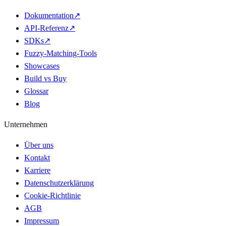
Dokumentation
↗
API-Referenz
↗
SDKs
↗
Fuzzy-Matching-Tools
Showcases
Build vs Buy
Glossar
Blog
Unternehmen
Über uns
Kontakt
Karriere
Datenschutzerklärung
Cookie-Richtlinie
AGB
Impressum