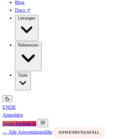
Blog
Docs
↗
Lösungen
Referenzen
Tools
EN
DE
Anmelden
Demo buchen →
← Alle Anwendungsfälle
ANWENDUNGSFALL