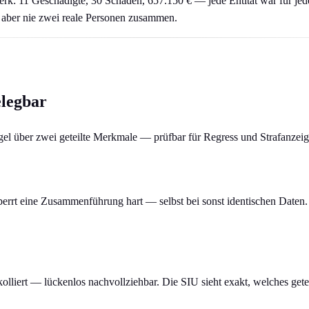
k: 11 Geschädigte, 30 Schäden, 657.150 € — jede Entität war für jeden
 aber nie zwei reale Personen zusammen.
elegbar
el über zwei geteilte Merkmale — prüfbar für Regress und Strafanzeige
rrt eine Zusammenführung hart — selbst bei sonst identischen Daten.
olliert — lückenlos nachvollziehbar. Die SIU sieht exakt, welches ge