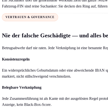
Ein Suchanker über die gemeinsame Werkstatt zieht das ganze Netzwer
Fahrzeug-FIN sind reine Suchanker: Sie decken den Ring auf, führen
VERTRAUEN & GOVERNANCE
Nie der falsche Geschädigte — und alles b
Betrugsabwehr darf nie raten. Jede Verknüpfung ist eine benannte Reg
Konsistenzregeln
Ein widersprüchliches Geburtsdatum oder eine abweichende IBAN spe
markiert, nicht stillschweigend verschmolzen.
Belegbare Verknüpfung
Jede Zusammenführung ist als Kante mit der ausgelösten Regel protok
Anzeige, kein Black-Box-Score.