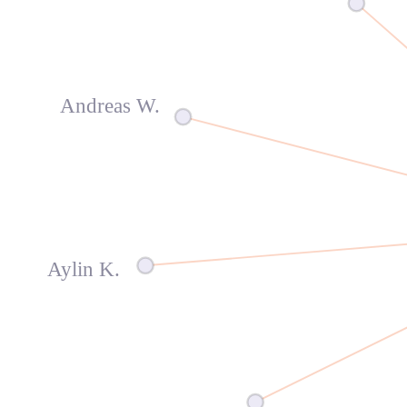
Andreas W.
Aylin K.