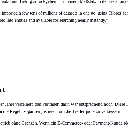
itrisiko und Betrug zurückgeben — in einem Maßstab, in dem relation
mported a few tens of millions of datasets in one go, using Tilores' ser
d into entities and available for searching nearly instantly.”
rt
Jahre verfeinert, das Vertrauen darin war entsprechend hoch. Diese R
die Regeln sogar feinjustieren, um die Trefferquote zu verbessern.
en Betrieb ohne Grenzen. Wenn ein E-Commerce- oder Payment-Kunde plö