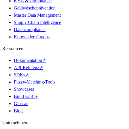
KYC & Compliance
Geldwäscheprävention
Master Data Management
Supply Chain Intelligence
Datencompliance
Knowledge Graphs
Ressourcen
Dokumentation
↗
API-Referenz
↗
SDKs
↗
Fuzzy-Matching-Tools
Showcases
Build vs Buy
Glossar
Blog
Unternehmen